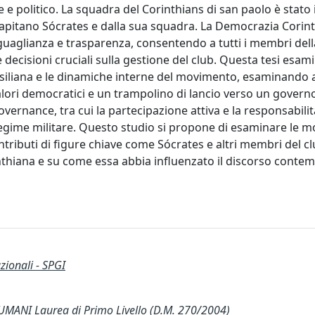
 politico. La squadra del Corinthians di san paolo è stato i
apitano Sócrates e dalla sua squadra. La Democrazia Corin
 uguaglianza e trasparenza, consentendo a tutti i membri del
le decisioni cruciali sulla gestione del club. Questa tesi esam
asiliana e le dinamiche interne del movimento, esaminando a
valori democratici e un trampolino di lancio verso un govern
ernance, tra cui la partecipazione attiva e la responsabilit
egime militare. Questo studio si propone di esaminare le mo
tributi di figure chiave come Sócrates e altri membri del clu
rinthiana e su come essa abbia influenzato il discorso cont
zionali - SPGI
MANI Laurea di Primo Livello (D.M. 270/2004)