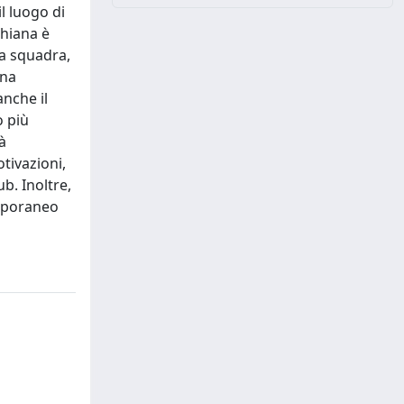
l luogo di
thiana è
la squadra,
ina
nche il
o più
à
tivazioni,
b. Inoltre,
emporaneo