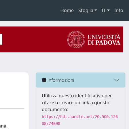
Home
Sfoglia
IT
Info
Informazioni
Utilizza questo identificativo per
citare o creare un link a questo
documento:
https://hdl.handle.net/20.500.126
08/74698
ana,