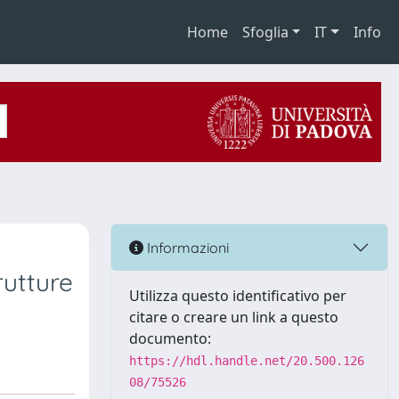
Home
Sfoglia
IT
Info
Informazioni
rutture
Utilizza questo identificativo per
citare o creare un link a questo
documento:
https://hdl.handle.net/20.500.126
08/75526