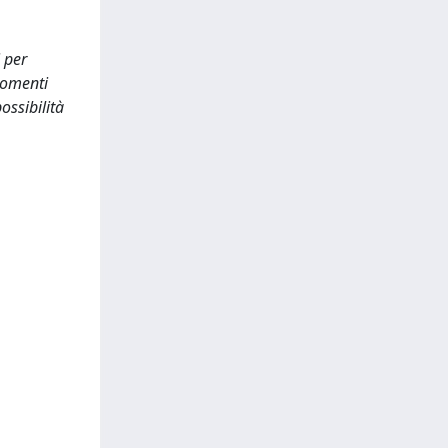
 per
rgomenti
ossibilità