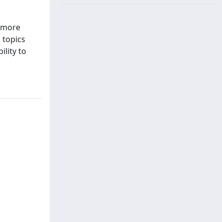
t more
 topics
ility to