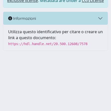
exclusive license
. Metadata are under a
CC0 License
Informazioni
Utilizza questo identificativo per citare o creare un
link a questo documento:
https://hdl.handle.net/20.500.12608/7578
Powered by UNITESI
-
Info
Sistema
-
Licenza
-
Utilizzo dei
Copyright © 2026