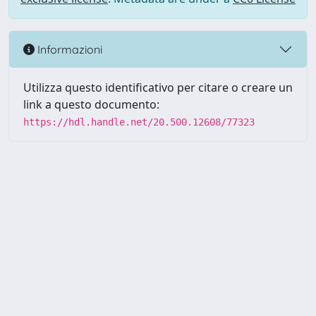
Informazioni
Utilizza questo identificativo per citare o creare un
link a questo documento:
https://hdl.handle.net/20.500.12608/77323
Powered by UNITESI
-
Info
Sistema
-
Licenza
-
Utilizzo dei
Copyright © 2026
cookie
-
Area riservata