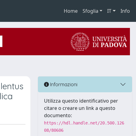
Home
Sfoglia
IT
Info
ulentus
Informazioni
lica
Utilizza questo identificativo per
citare o creare un link a questo
documento:
https://hdl.handle.net/20.500.126
08/80606