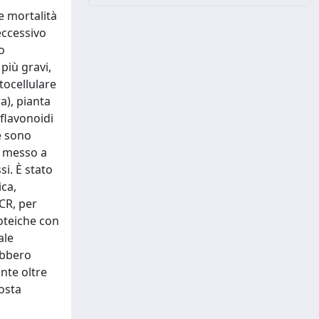
e mortalità
eccessivo
o
più gravi,
tocellulare
a), pianta
 flavonoidi
ne sono
to messo a
i. È stato
ica,
CR, per
roteiche con
ale
rebbero
ante oltre
osta