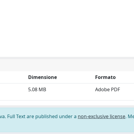
Dimensione
Formato
5.08 MB
Adobe PDF
ova. Full Text are published under a
non-exclusive license
. M