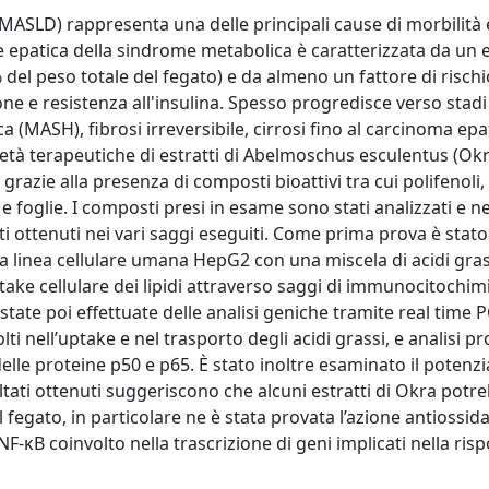
(MASLD) rappresenta una delle principali cause di morbilità 
e epatica della sindrome metabolica è caratterizzata da un 
5% del peso totale del fegato) e da almeno un fattore di rischi
e e resistenza all'insulina. Spesso progredisce verso stadi 
 (MASH), fibrosi irreversibile, cirrosi fino al carcinoma epa
rietà terapeutiche di estratti di Abelmoschus esculentus (Okr
 grazie alla presenza di composti bioattivi tra cui polifenoli,
ti e foglie. I composti presi in esame sono stati analizzati e 
tati ottenuti nei vari saggi eseguiti. Come prima prova è sta
la linea cellulare umana HepG2 con una miscela di acidi grass
uptake cellulare dei lipidi attraverso saggi di immunocitochim
ate poi effettuate delle analisi geniche tramite real time P
ti nell’uptake e nel trasporto degli acidi grassi, e analisi p
elle proteine p50 e p65. È stato inoltre esaminato il potenzi
sultati ottenuti suggeriscono che alcuni estratti di Okra pot
 fegato, in particolare ne è stata provata l’azione antiossid
κB coinvolto nella trascrizione di geni implicati nella risp