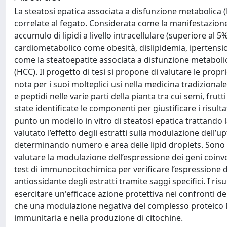
La steatosi epatica associata a disfunzione metabolica 
correlate al fegato. Considerata come la manifestazion
accumulo di lipidi a livello intracellulare (superiore al 
cardiometabolico come obesità, dislipidemia, ipertension
come la steatoepatite associata a disfunzione metabolica
(HCC). Il progetto di tesi si propone di valutare le prop
nota per i suoi molteplici usi nella medicina tradizionale
e peptidi nelle varie parti della pianta tra cui semi, frut
state identificate le componenti per giustificare i risul
punto un modello in vitro di steatosi epatica trattando 
valutato l’effetto degli estratti sulla modulazione dell’
determinando numero e area delle lipid droplets. Sono st
valutare la modulazione dell’espressione dei geni coinvol
test di immunocitochimica per verificare l’espressione d
antiossidante degli estratti tramite saggi specifici. I ri
esercitare un'efficace azione protettiva nei confronti del
che una modulazione negativa del complesso proteico NF-
immunitaria e nella produzione di citochine.