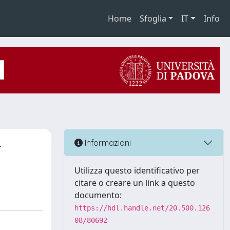
Home
Sfoglia
IT
Info
-
Informazioni
Utilizza questo identificativo per
citare o creare un link a questo
documento:
https://hdl.handle.net/20.500.126
08/80692