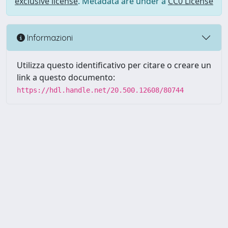
exclusive license
. Metadata are under a
CC0 License
Informazioni
Utilizza questo identificativo per citare o creare un
link a questo documento:
https://hdl.handle.net/20.500.12608/80744
Powered by UNITESI
-
Info
Sistema
-
Licenza
-
Utilizzo dei
Copyright © 2026