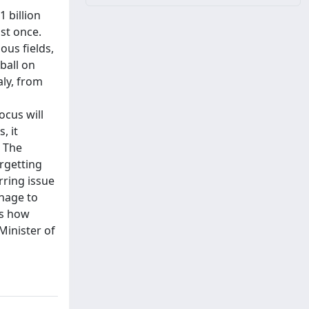
 billion
ast once.
ous fields,
ball on
aly, from
ocus will
, it
. The
orgetting
rring issue
anage to
as how
Minister of