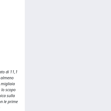
ato di 11,1
i almeno
 migliaia
e lo scopo
ica sulla
on le prime
o