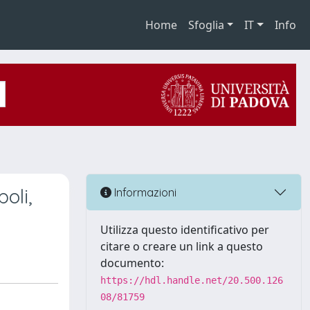
Home
Sfoglia
IT
Info
poli,
Informazioni
Utilizza questo identificativo per
citare o creare un link a questo
documento:
https://hdl.handle.net/20.500.126
08/81759