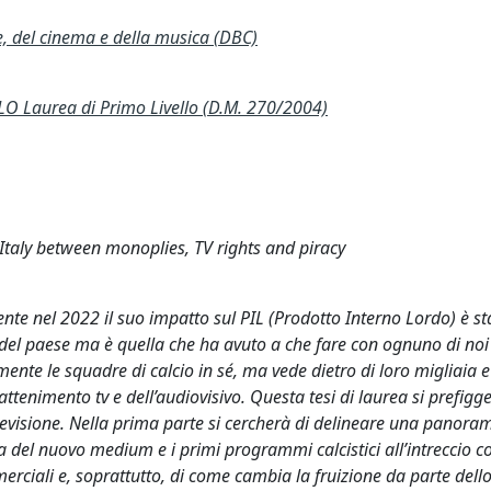
te, del cinema e della musica (DBC)
 Laurea di Primo Livello (D.M. 270/2004)
n Italy between monoplies, TV rights and piracy
nte nel 2022 il suo impatto sul PIL (Prodotto Interno Lordo) è st
ca del paese ma è quella che ha avuto a che fare con ognuno di no
mente le squadre di calcio in sé, ma vede dietro di loro migliaia e
rattenimento tv e dell’audiovisivo. Questa tesi di laurea si prefigg
televisione. Nella prima parte si cercherà di delineare una panoram
scita del nuovo medium e i primi programmi calcistici all’intreccio c
erciali e, soprattutto, di come cambia la fruizione da parte dell