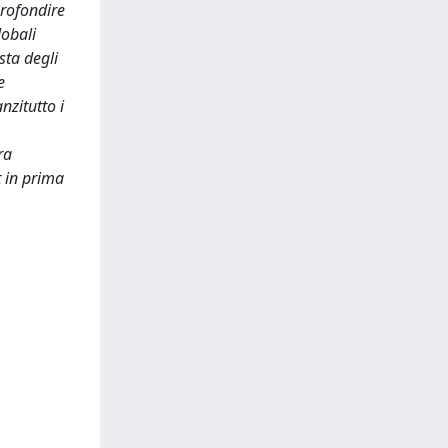
profondire
lobali
sta degli
e
nzitutto i
ra
t in prima