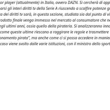
r player (attualmente) in Italia, ovvero DAZN. Si cercherà di ap
si gli interi diritti tv della Serie A riuscendo a scalfire potenze g
ei diritti tv sarà, in questa sezione, studiata sia dal punto di vi
 prodotto finale venga immesso nel mercato al consumatore che n
gli ultimi anni, ossia quello della pirateria. Si analizzeranno inna
 come queste ultime riescano a raggirare le regole e trasmettere
bbonamento pirata”, ma anche come ci si possa accedere in manie
 viene svolto dalle varie istituzioni, con il ministro dello spor