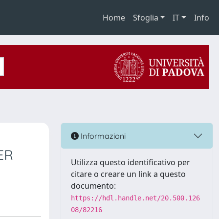
Home
Sfoglia
IT
Info
Informazioni
ER
Utilizza questo identificativo per
citare o creare un link a questo
documento:
https://hdl.handle.net/20.500.126
08/82216