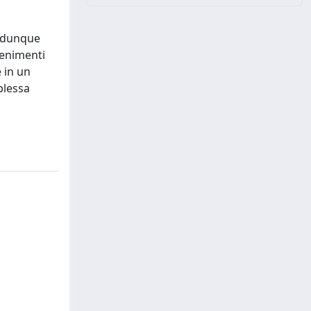
o dunque
vvenimenti
e in un
plessa