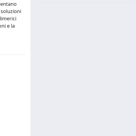
esentano
 soluzioni
limerici
ni e la