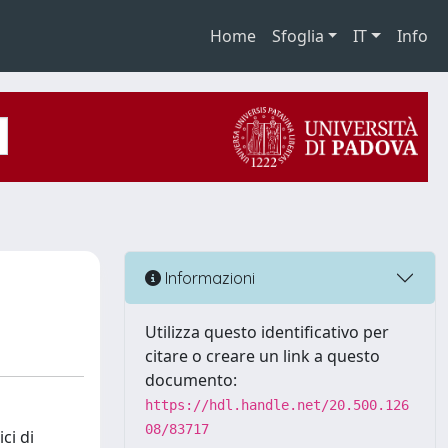
Home
Sfoglia
IT
Info
Informazioni
Utilizza questo identificativo per
citare o creare un link a questo
documento:
https://hdl.handle.net/20.500.126
08/83717
ci di