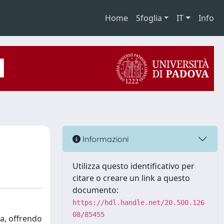
Home
Sfoglia
IT
Info
Informazioni
Utilizza questo identificativo per
citare o creare un link a questo
documento:
https://hdl.handle.net/20.500.126
08/85455
za, offrendo