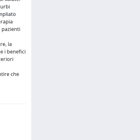
turbi
mpliato
erapia
 pazienti
re, la
 i benefici
eriori
ntire che