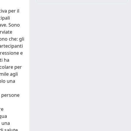
va per il
ipali
ave. Sono
rviate
ono che: gli
artecipanti
pressione e
ti ha
icolare per
mile agli
olo una
e persone
re
equa
o una
i salute.