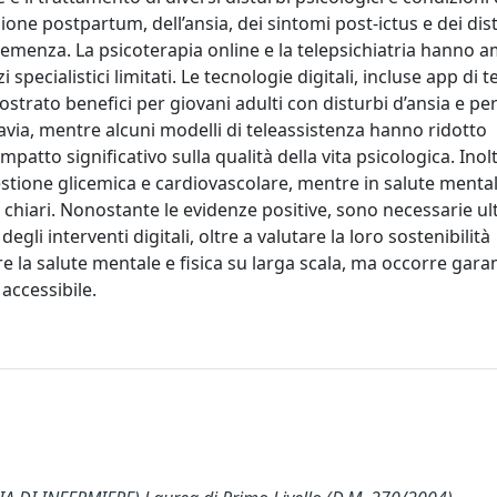
one postpartum, dell’ansia, dei sintomi post-ictus e dei dis
 demenza. La psicoterapia online e la telepsichiatria hanno a
i specialistici limitati. Le tecnologie digitali, incluse app di t
rato benefici per giovani adulti con disturbi d’ansia e per
avia, mentre alcuni modelli di teleassistenza hanno ridotto
atto significativo sulla qualità della vita psicologica. Inolt
tione glicemica e cardiovascolare, mentre in salute mentale
o chiari. Nonostante le evidenze positive, sono necessarie ult
egli interventi digitali, oltre a valutare la loro sostenibilità
 la salute mentale e fisica su larga scala, ma occorre gara
accessibile.