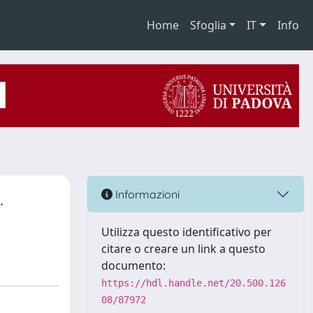
Home
Sfoglia
IT
Info
.
Informazioni
Utilizza questo identificativo per
citare o creare un link a questo
documento:
https://hdl.handle.net/20.500.126
08/87972