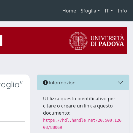
Home
Sfoglia
IT
Info
raglio"
Informazioni
Utilizza questo identificativo per
citare o creare un link a questo
documento:
https://hdl.handle.net/20.500.126
08/88069