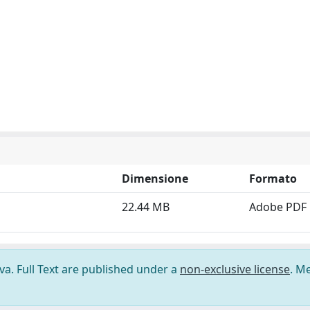
Dimensione
Formato
22.44 MB
Adobe PDF
ova. Full Text are published under a
non-exclusive license
. M