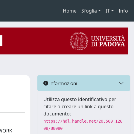
Home
Sfoglia
IT
Info
Informazioni
Utilizza questo identificativo per
citare o creare un link a questo
documento:
https://hdl.handle.net/20.500.126
08/88080
 WORK