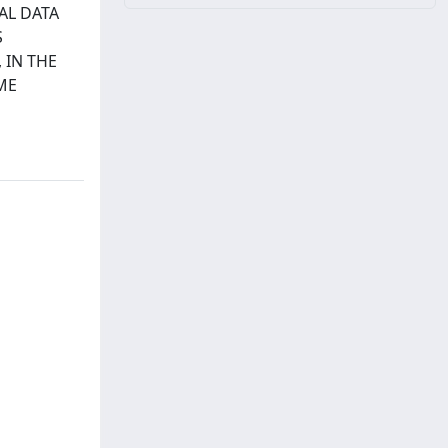
AL DATA
S
 IN THE
ME