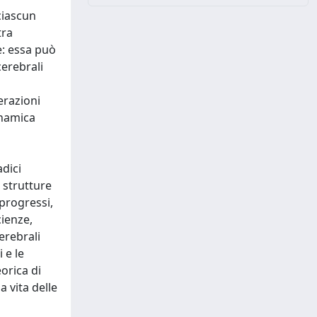
ciascun
tra
e: essa può
cerebrali
erazioni
inamica
adici
 strutture
 progressi,
cienze,
cerebrali
 e le
eorica di
 vita delle