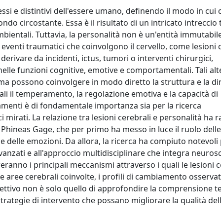
si e distintivi dell'essere umano, definendo il modo in cui 
o circostante. Essa è il risultato di un intricato intreccio 
mbientali. Tuttavia, la personalità non è un'entità immutabil
 eventi traumatici che coinvolgono il cervello, come lesioni 
erivare da incidenti, ictus, tumori o interventi chirurgici,
nelle funzioni cognitive, emotive e comportamentali. Tali alt
 ma possono coinvolgere in modo diretto la struttura e la d
ali il temperamento, la regolazione emotiva e la capacità di
menti è di fondamentale importanza sia per la ricerca
ci mirati. La relazione tra lesioni cerebrali e personalità ha r
i Phineas Gage, che per primo ha messo in luce il ruolo delle
 delle emozioni. Da allora, la ricerca ha compiuto notevoli
vanzati e all'approccio multidisciplinare che integra neuros
oreranno i principali meccanismi attraverso i quali le lesioni 
e aree cerebrali coinvolte, i profili di cambiamento osservati
obiettivo non è solo quello di approfondire la comprensione t
rategie di intervento che possano migliorare la qualità della