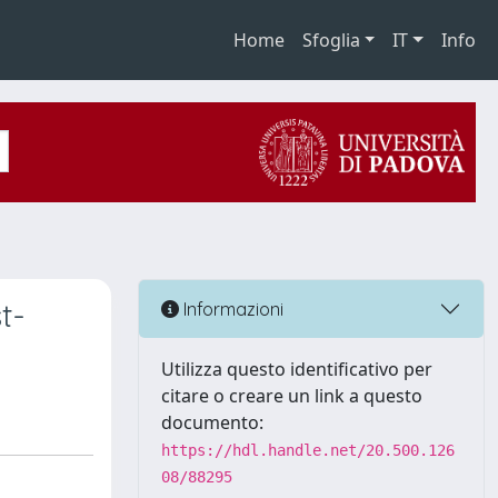
Home
Sfoglia
IT
Info
t-
Informazioni
Utilizza questo identificativo per
citare o creare un link a questo
documento:
https://hdl.handle.net/20.500.126
08/88295