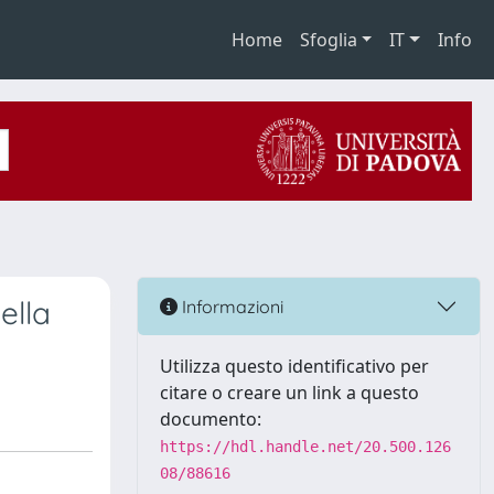
Home
Sfoglia
IT
Info
ella
Informazioni
Utilizza questo identificativo per
citare o creare un link a questo
documento:
https://hdl.handle.net/20.500.126
08/88616