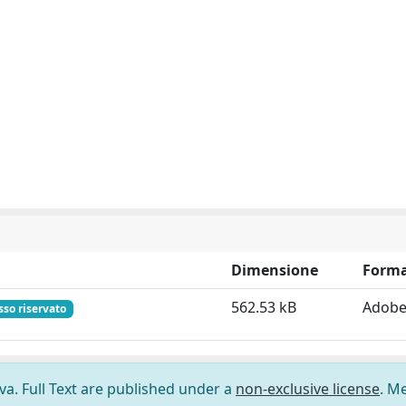
Dimensione
Form
562.53 kB
Adobe
sso riservato
ova. Full Text are published under a
non-exclusive license
. M