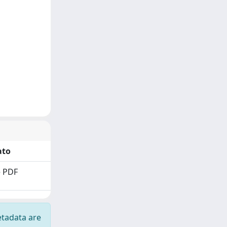
ato
 PDF
etadata are