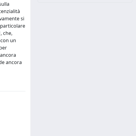
sulla
enzialità
ivamente si
 particolare
, che,
, con un
 per
i ancora
fide ancora