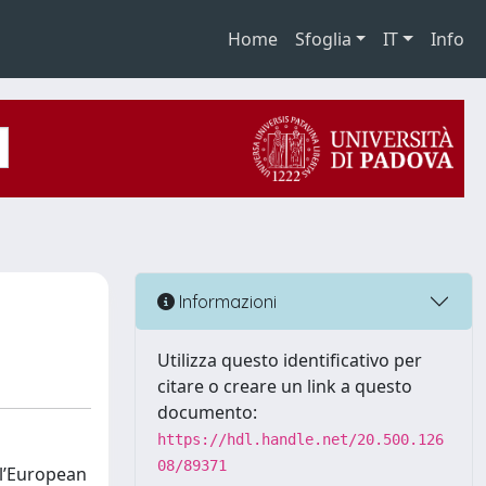
Home
Sfoglia
IT
Info
Informazioni
Utilizza questo identificativo per
citare o creare un link a questo
documento:
https://hdl.handle.net/20.500.126
08/89371
ll’European