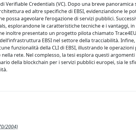
 di Verifiable Credentials (VC). Dopo una breve panoramica 
hitettura ed altre specifiche di EBSI, evidenziandone le pot
he possa agevolare l’erogazione di servizi pubblici. Success
als, esplorandone le caratteristiche tecniche e i vantaggi, in
iene inoltre presentato un progetto pilota chiamato Trace4EU
ll’infrastruttura EBSI nel settore della tracciabilità. Infine
e funzionalità della CLI di EBSI, illustrando le operazioni
e nella rete. Nel complesso, la tesi esplora questi argoment
nario della blockchain per i servizi pubblici europei, sia le s
ità.
70/2004)