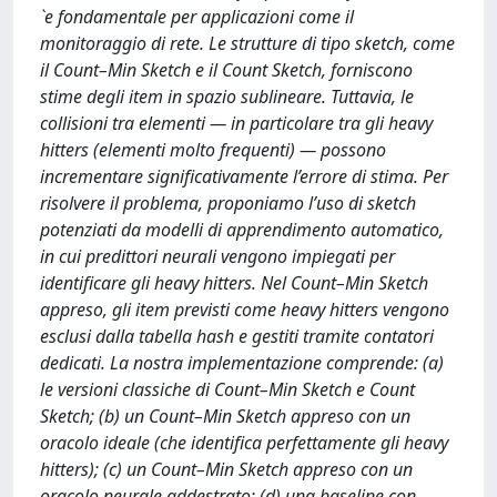
`e fondamentale per applicazioni come il
monitoraggio di rete. Le strutture di tipo sketch, come
il Count–Min Sketch e il Count Sketch, forniscono
stime degli item in spazio sublineare. Tuttavia, le
collisioni tra elementi — in particolare tra gli heavy
hitters (elementi molto frequenti) — possono
incrementare significativamente l’errore di stima. Per
risolvere il problema, proponiamo l’uso di sketch
potenziati da modelli di apprendimento automatico,
in cui predittori neurali vengono impiegati per
identificare gli heavy hitters. Nel Count–Min Sketch
appreso, gli item previsti come heavy hitters vengono
esclusi dalla tabella hash e gestiti tramite contatori
dedicati. La nostra implementazione comprende: (a)
le versioni classiche di Count–Min Sketch e Count
Sketch; (b) un Count–Min Sketch appreso con un
oracolo ideale (che identifica perfettamente gli heavy
hitters); (c) un Count–Min Sketch appreso con un
oracolo neurale addestrato; (d) una baseline con