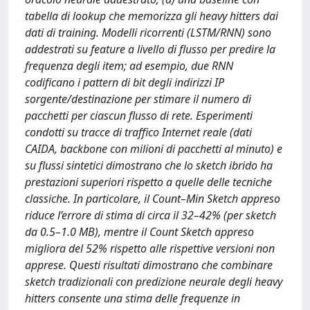
tabella di lookup che memorizza gli heavy hitters dai
dati di training. Modelli ricorrenti (LSTM/RNN) sono
addestrati su feature a livello di flusso per predire la
frequenza degli item; ad esempio, due RNN
codificano i pattern di bit degli indirizzi IP
sorgente/destinazione per stimare il numero di
pacchetti per ciascun flusso di rete. Esperimenti
condotti su tracce di traffico Internet reale (dati
CAIDA, backbone con milioni di pacchetti al minuto) e
su flussi sintetici dimostrano che lo sketch ibrido ha
prestazioni superiori rispetto a quelle delle tecniche
classiche. In particolare, il Count–Min Sketch appreso
riduce l’errore di stima di circa il 32–42% (per sketch
da 0.5–1.0 MB), mentre il Count Sketch appreso
migliora del 52% rispetto alle rispettive versioni non
apprese. Questi risultati dimostrano che combinare
sketch tradizionali con predizione neurale degli heavy
hitters consente una stima delle frequenze in