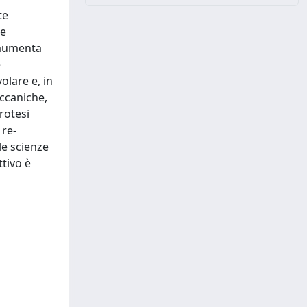
te
te
, aumenta
è
olare e, in
eccaniche,
rotesi
 re-
le scienze
ttivo è