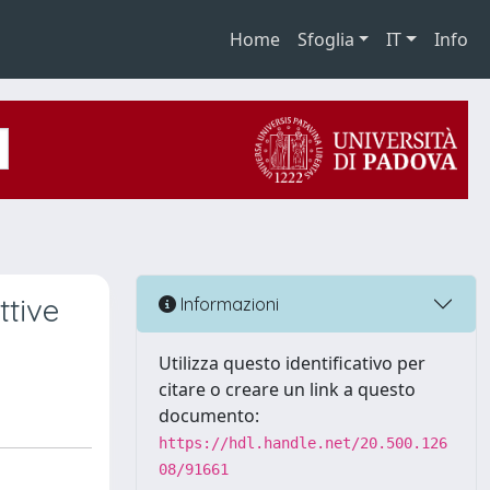
Home
Sfoglia
IT
Info
ttive
Informazioni
Utilizza questo identificativo per
citare o creare un link a questo
documento:
https://hdl.handle.net/20.500.126
08/91661