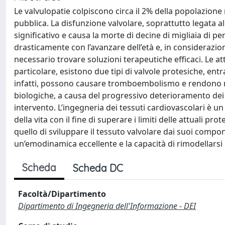
Le valvulopatie colpiscono circa il 2% della popolazio
pubblica. La disfunzione valvolare, soprattutto legata 
significativo e causa la morte di decine di migliaia di pe
drasticamente con l’avanzare dell’età e, in considerazion
necessario trovare soluzioni terapeutiche efficaci. Le at
particolare, esistono due tipi di valvole protesiche, en
infatti, possono causare tromboembolismo e rendono nec
biologiche, a causa del progressivo deterioramento dei 
intervento. L’ingegneria dei tessuti cardiovascolari è un 
della vita con il fine di superare i limiti delle attuali pro
quello di sviluppare il tessuto valvolare dai suoi compon
un’emodinamica eccellente e la capacità di rimodellarsi
Scheda
Scheda DC
Facoltà/Dipartimento
Dipartimento di Ingegneria dell'Informazione - DEI