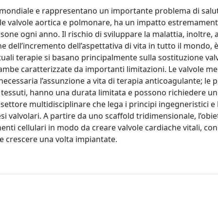
ne mondiale e rappresentano un importante problema di salu
alle valvole aortica e polmonare, ha un impatto estremamen
rsone ogni anno. Il rischio di sviluppare la malattia, inoltre
e dell’incremento dell’aspettativa di vita in tutto il mondo, 
tuali terapie si basano principalmente sulla sostituzione valv
trambe caratterizzate da importanti limitazioni. Le valvole m
essaria l’assunzione a vita di terapia anticoagulante; le p
tessuti, hanno una durata limitata e possono richiedere un
settore multidisciplinare che lega i principi ingegneristici e 
tesi valvolari. A partire da uno scaffold tridimensionale, l’obie
enti cellulari in modo da creare valvole cardiache vitali, con
 e crescere una volta impiantate.