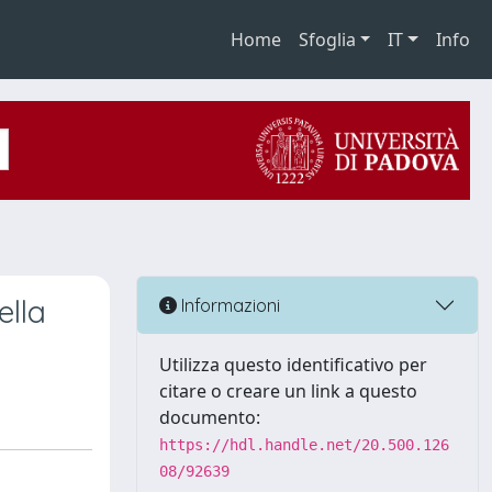
Home
Sfoglia
IT
Info
ella
Informazioni
Utilizza questo identificativo per
citare o creare un link a questo
documento:
https://hdl.handle.net/20.500.126
08/92639