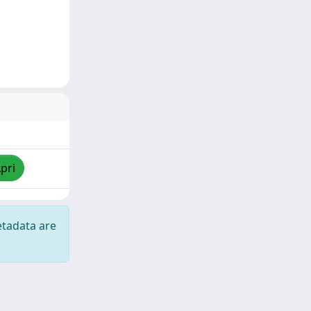
pri
etadata are