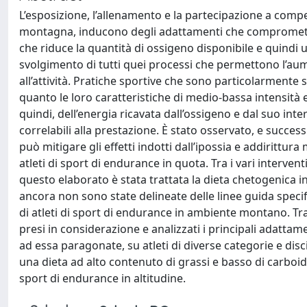
L’esposizione, l’allenamento e la partecipazione a compet
montagna, inducono degli adattamenti che compromettono
che riduce la quantità di ossigeno disponibile e quindi u
svolgimento di tutti quei processi che permettono l’a
all’attività. Pratiche sportive che sono particolarmente
quanto le loro caratteristiche di medio-bassa intensità
quindi, dell’energia ricavata dall’ossigeno e dal suo int
correlabili alla prestazione. È stato osservato, e succ
può mitigare gli effetti indotti dall’ipossia e addirittur
atleti di sport di endurance in quota. Tra i vari interven
questo elaborato è stata trattata la dieta chetogenica in
ancora non sono state delineate delle linee guida speci
di atleti di sport di endurance in ambiente montano. Trami
presi in considerazione e analizzati i principali adattame
ad essa paragonate, su atleti di diverse categorie e discip
una dieta ad alto contenuto di grassi e basso di carboidra
sport di endurance in altitudine.