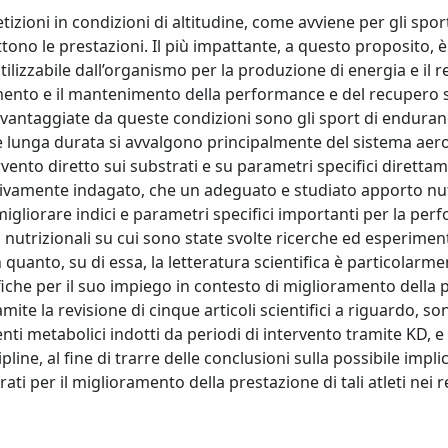
izioni in condizioni di altitudine, come avviene per gli spor
 le prestazioni. Il più impattante, a questo proposito, è l
tilizzabile dall’organismo per la produzione di energia e il 
umento e il mantenimento della performance e del recupero 
 svantaggiate da queste condizioni sono gli sport di enduran
 e lunga durata si avvalgono principalmente del sistema aero
ervento diretto sui substrati e su parametri specifici diretta
essivamente indagato, che un adeguato e studiato apporto nu
a migliorare indici e parametri specifici importanti per la pe
ti nutrizionali su cui sono state svolte ricerche ed esperiment
 quanto, su di essa, la letteratura scientifica è particolarme
fiche per il suo impiego in contesto di miglioramento della 
te la revisione di cinque articoli scientifici a riguardo, son
nti metabolici indotti da periodi di intervento tramite KD, e 
line, al fine di trarre delle conclusioni sulla possibile impli
ti per il miglioramento della prestazione di tali atleti nei re