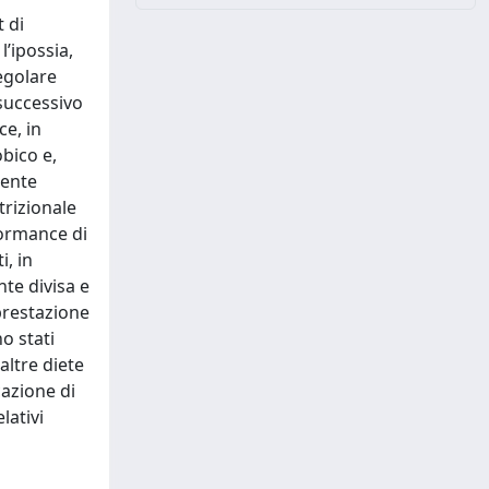
t di
’ipossia,
regolare
successivo
ce, in
bico e,
mente
trizionale
rformance di
i, in
nte divisa e
prestazione
o stati
altre diete
cazione di
lativi