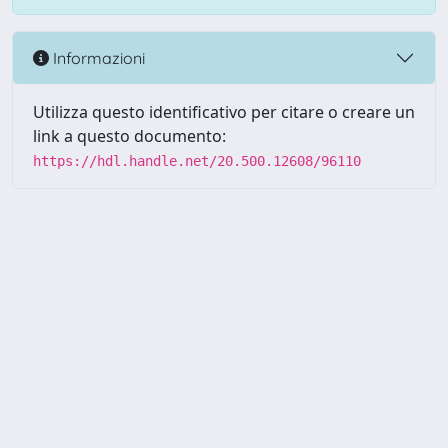
Informazioni
Utilizza questo identificativo per citare o creare un
link a questo documento:
https://hdl.handle.net/20.500.12608/96110
Powered by UNITESI
-
Info
Sistema
-
Licenza
-
Utilizzo dei
Copyright © 2026
cookie
-
Area riservata