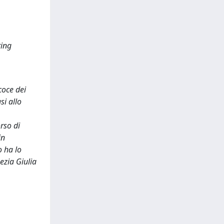
ring
coce dei
si allo
rso di
in
o ha lo
ezia Giulia