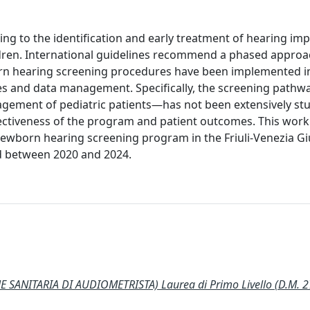
ing to the identification and early treatment of hearing im
ldren. International guidelines recommend a phased approa
rn hearing screening procedures have been implemented 
res and data management. Specifically, the screening pathw
ement of pediatric patients—has not been extensively stu
effectiveness of the program and patient outcomes. This work
newborn hearing screening program in the Friuli-Venezia Giu
ed between 2020 and 2024.
ANITARIA DI AUDIOMETRISTA) Laurea di Primo Livello (D.M. 