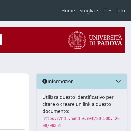
Home
Sfoglia
IT
Info
d
Informazioni
Utilizza questo identificativo per
citare o creare un link a questo
documento:
https://hdl.handle.net/20.500.126
08/98351