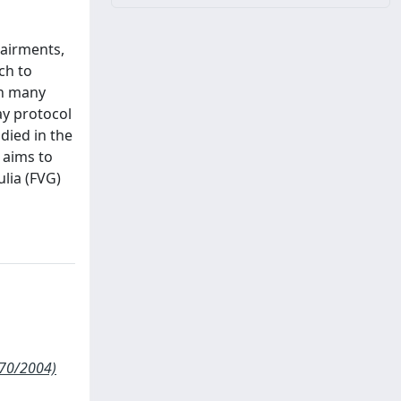
pairments,
ch to
in many
ay protocol
died in the
 aims to
lia (FVG)
270/2004)