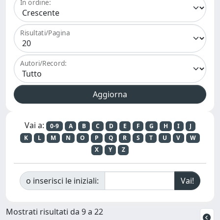
In ordine:
Risultati/Pagina
Autori/Record:
Vai a:
0-9
A
B
C
D
E
F
G
H
I
J
K
L
M
N
O
P
Q
R
S
T
U
V
W
X
Y
Z
o inserisci le iniziali:
Mostrati risultati da 9 a 22