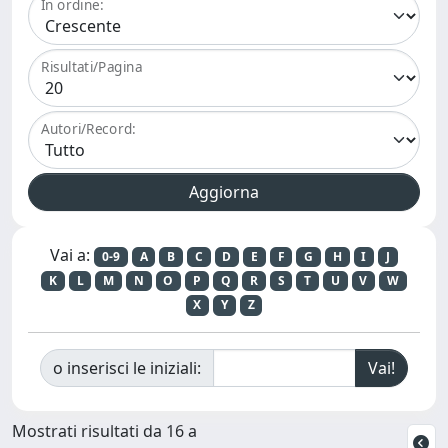
In ordine:
Risultati/Pagina
Autori/Record:
Vai a:
0-9
A
B
C
D
E
F
G
H
I
J
K
L
M
N
O
P
Q
R
S
T
U
V
W
X
Y
Z
o inserisci le iniziali:
Mostrati risultati da 16 a