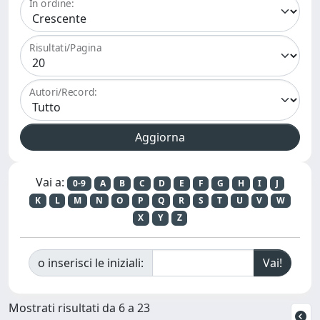
In ordine:
Risultati/Pagina
Autori/Record:
Vai a:
0-9
A
B
C
D
E
F
G
H
I
J
K
L
M
N
O
P
Q
R
S
T
U
V
W
X
Y
Z
o inserisci le iniziali:
Mostrati risultati da 6 a 23