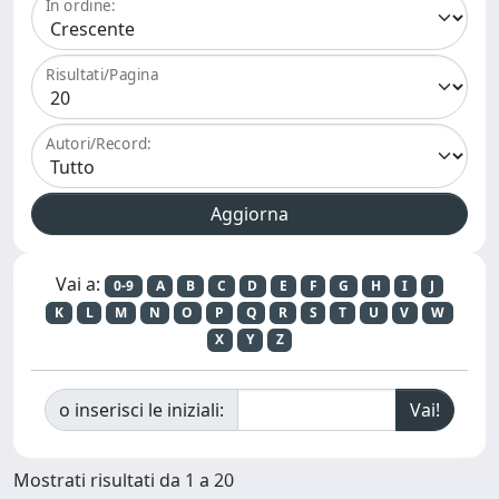
In ordine:
Risultati/Pagina
Autori/Record:
Vai a:
0-9
A
B
C
D
E
F
G
H
I
J
K
L
M
N
O
P
Q
R
S
T
U
V
W
X
Y
Z
o inserisci le iniziali:
Mostrati risultati da 1 a 20