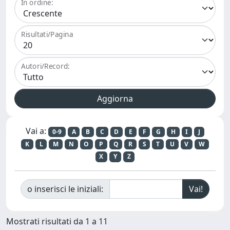
In ordine:
Risultati/Pagina
Autori/Record:
Vai a:
0-9
A
B
C
D
E
F
G
H
I
J
K
L
M
N
O
P
Q
R
S
T
U
V
W
X
Y
Z
o inserisci le iniziali:
Mostrati risultati da 1 a 11