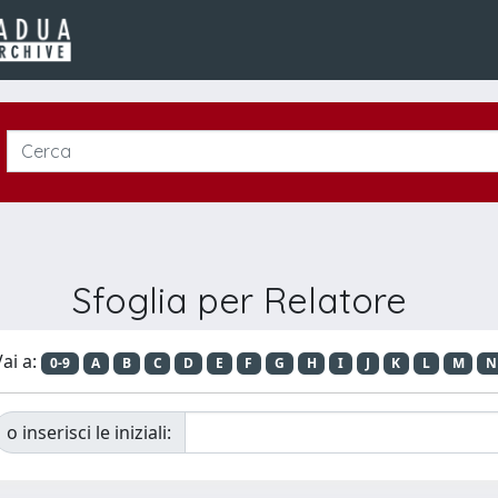
Sfoglia per Relatore
ai a:
0-9
A
B
C
D
E
F
G
H
I
J
K
L
M
N
o inserisci le iniziali: