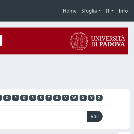
Home
Sfoglia
IT
Info
O
P
Q
R
S
T
U
V
W
X
Y
Z