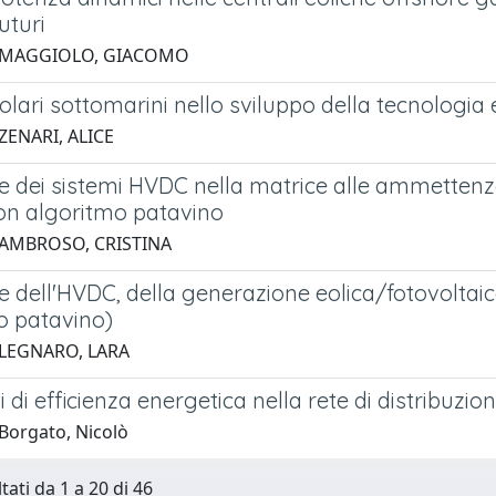
uturi
5 MAGGIOLO, GIACOMO
ipolari sottomarini nello sviluppo della tecnologia
ZENARI, ALICE
e dei sistemi HVDC nella matrice alle ammettenze 
n algoritmo patavino
 AMBROSO, CRISTINA
e dell'HVDC, della generazione eolica/fotovoltaic
o patavino)
 LEGNARO, LARA
i di efficienza energetica nella rete di distribuzion
Borgato, Nicolò
tati da 1 a 20 di 46