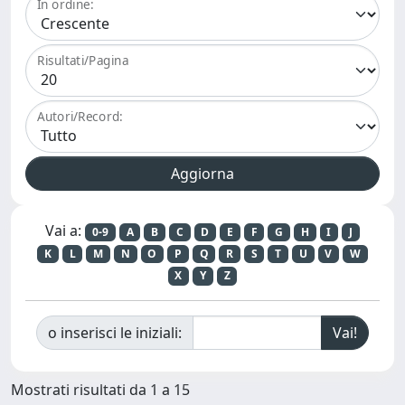
In ordine:
Risultati/Pagina
Autori/Record:
Vai a:
0-9
A
B
C
D
E
F
G
H
I
J
K
L
M
N
O
P
Q
R
S
T
U
V
W
X
Y
Z
o inserisci le iniziali:
Mostrati risultati da 1 a 15