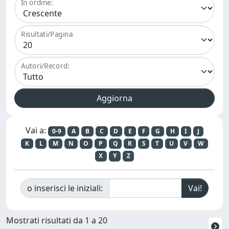
In ordine:
Risultati/Pagina
Autori/Record:
Vai a:
0-9
A
B
C
D
E
F
G
H
I
J
K
L
M
N
O
P
Q
R
S
T
U
V
W
X
Y
Z
o inserisci le iniziali:
Mostrati risultati da 1 a 20