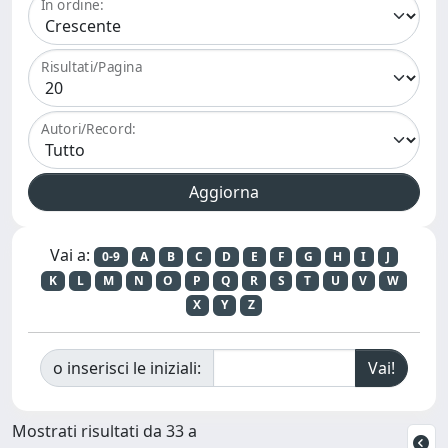
In ordine:
Risultati/Pagina
Autori/Record:
Vai a:
0-9
A
B
C
D
E
F
G
H
I
J
K
L
M
N
O
P
Q
R
S
T
U
V
W
X
Y
Z
o inserisci le iniziali:
Mostrati risultati da 33 a