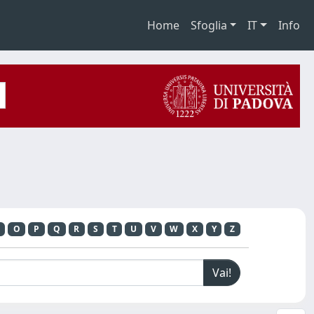
Home
Sfoglia
IT
Info
O
P
Q
R
S
T
U
V
W
X
Y
Z