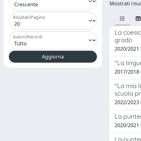
Mostrati risul
Risultati/Pagina
La coesio
Autori/Record:
grado
2020/2021 
"La lingu
2017/2018 
"La mia l
scuola p
2022/2023
La punteg
2020/2021
La punteg