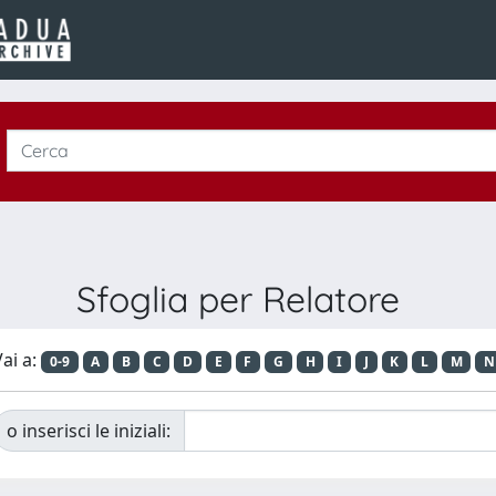
Sfoglia per Relatore
ai a:
0-9
A
B
C
D
E
F
G
H
I
J
K
L
M
N
o inserisci le iniziali: