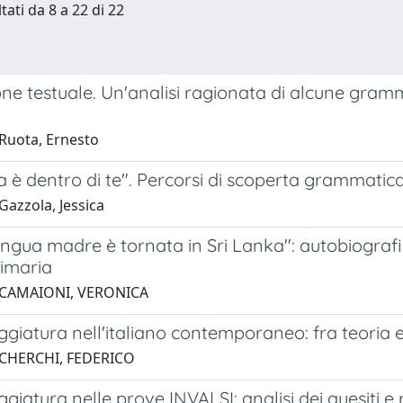
tati da 8 a 22 di 22
ne testuale. Un'analisi ragionata di alcune gram
Ruota, Ernesto
a è dentro di te". Percorsi di scoperta grammatic
Gazzola, Jessica
ingua madre è tornata in Sri Lanka": autobiografie 
rimaria
 CAMAIONI, VERONICA
giatura nell'italiano contemporaneo: fra teoria e 
 CHERCHI, FEDERICO
giatura nelle prove INVALSI: analisi dei quesiti e 