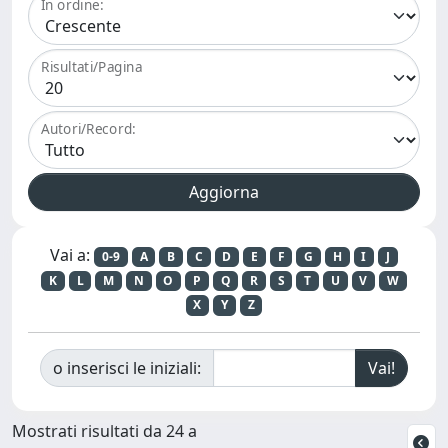
In ordine:
Risultati/Pagina
Autori/Record:
Vai a:
0-9
A
B
C
D
E
F
G
H
I
J
K
L
M
N
O
P
Q
R
S
T
U
V
W
X
Y
Z
o inserisci le iniziali:
Mostrati risultati da 24 a