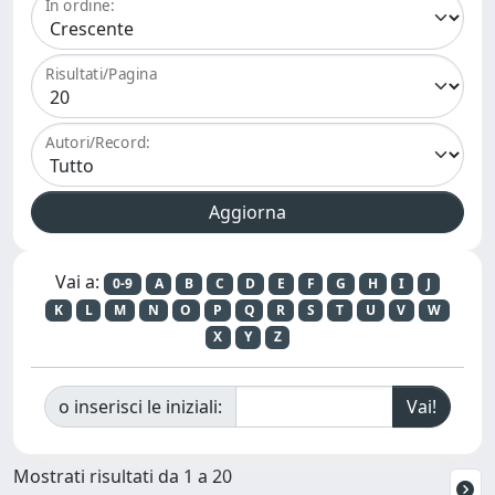
In ordine:
Risultati/Pagina
Autori/Record:
Vai a:
0-9
A
B
C
D
E
F
G
H
I
J
K
L
M
N
O
P
Q
R
S
T
U
V
W
X
Y
Z
o inserisci le iniziali:
Mostrati risultati da 1 a 20