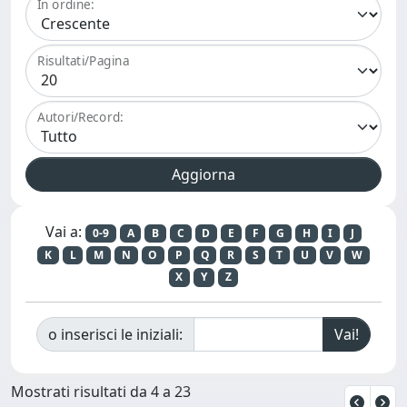
In ordine:
Risultati/Pagina
Autori/Record:
Vai a:
0-9
A
B
C
D
E
F
G
H
I
J
K
L
M
N
O
P
Q
R
S
T
U
V
W
X
Y
Z
o inserisci le iniziali:
Mostrati risultati da 4 a 23