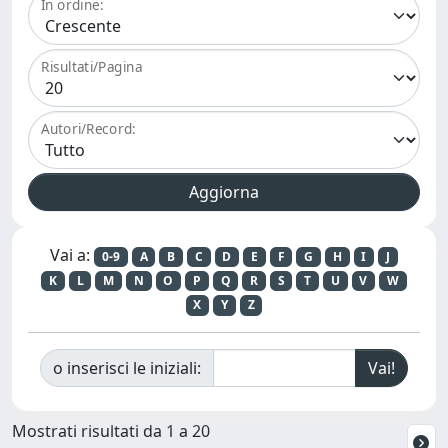
In ordine:
Risultati/Pagina
Autori/Record:
Vai a:
0-9
A
B
C
D
E
F
G
H
I
J
K
L
M
N
O
P
Q
R
S
T
U
V
W
X
Y
Z
o inserisci le iniziali:
Mostrati risultati da 1 a 20