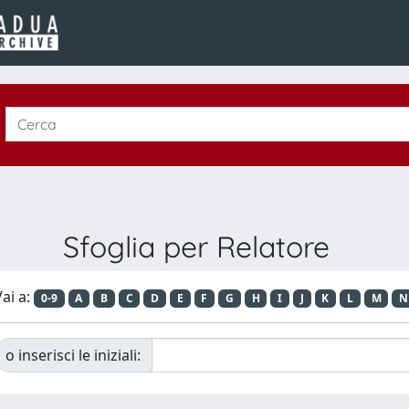
Sfoglia per Relatore
ai a:
0-9
A
B
C
D
E
F
G
H
I
J
K
L
M
N
o inserisci le iniziali: