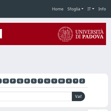
Home
Sfoglia
IT
Info
O
P
Q
R
S
T
U
V
W
X
Y
Z