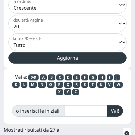
In ordine:
Risultati/Pagina
Autori/Record:
Vai a:
0-9
A
B
C
D
E
F
G
H
I
J
K
L
M
N
O
P
Q
R
S
T
U
V
W
X
Y
Z
o inserisci le iniziali:
Mostrati risultati da 27 a