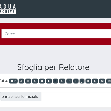
Sfoglia per Relatore
ai a:
0-9
A
B
C
D
E
F
G
H
I
J
K
L
M
N
o inserisci le iniziali: