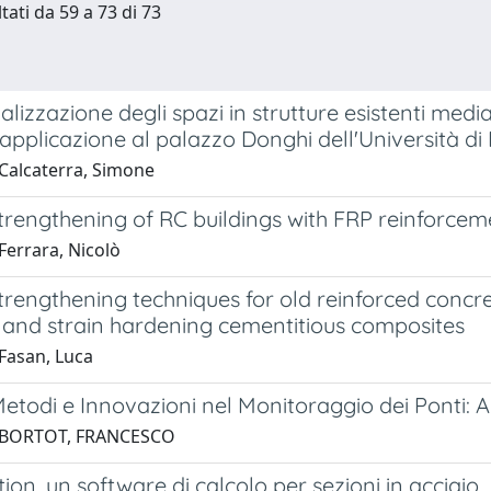
tati da 59 a 73 di 73
alizzazione degli spazi in strutture esistenti medi
 applicazione al palazzo Donghi dell'Università d
Calcaterra, Simone
trengthening of RC buildings with FRP reinforcemen
Ferrara, Nicolò
trengthening techniques for old reinforced concr
 and strain hardening cementitious composites
Fasan, Luca
Metodi e Innovazioni nel Monitoraggio dei Ponti: An
 BORTOT, FRANCESCO
tion, un software di calcolo per sezioni in acciaio