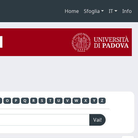
Home
Sfoglia
IT
Info
O
P
Q
R
S
T
U
V
W
X
Y
Z