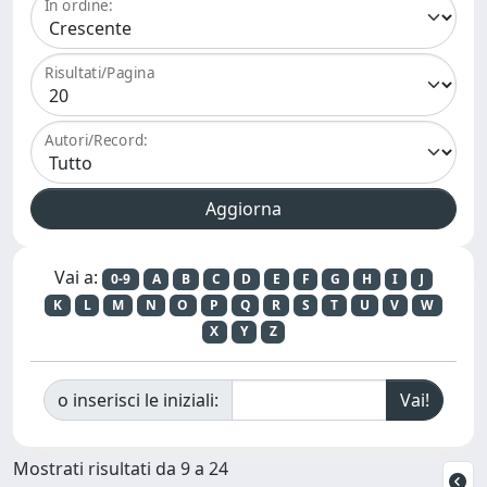
In ordine:
Risultati/Pagina
Autori/Record:
Vai a:
0-9
A
B
C
D
E
F
G
H
I
J
K
L
M
N
O
P
Q
R
S
T
U
V
W
X
Y
Z
o inserisci le iniziali:
Mostrati risultati da 9 a 24