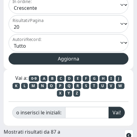
In ordine:
Risultati/Pagina
Autori/Record:
Vai a:
0-9
A
B
C
D
E
F
G
H
I
J
K
L
M
N
O
P
Q
R
S
T
U
V
W
X
Y
Z
o inserisci le iniziali:
Mostrati risultati da 87 a