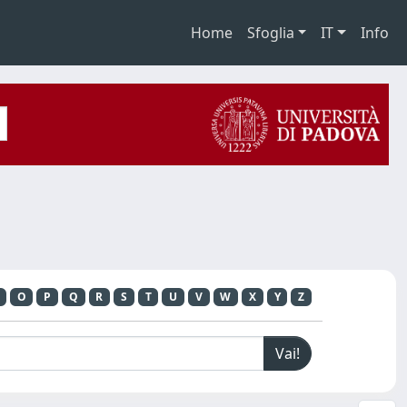
Home
Sfoglia
IT
Info
O
P
Q
R
S
T
U
V
W
X
Y
Z