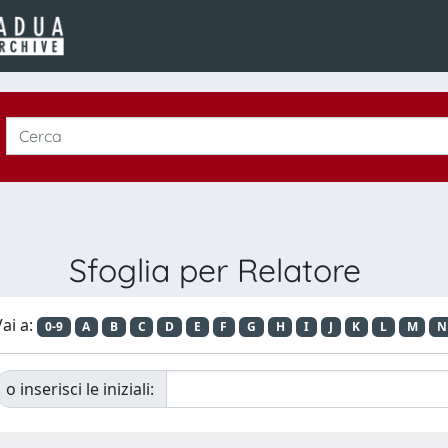
Sfoglia per Relatore
ai a:
0-9
A
B
C
D
E
F
G
H
I
J
K
L
M
N
o inserisci le iniziali: