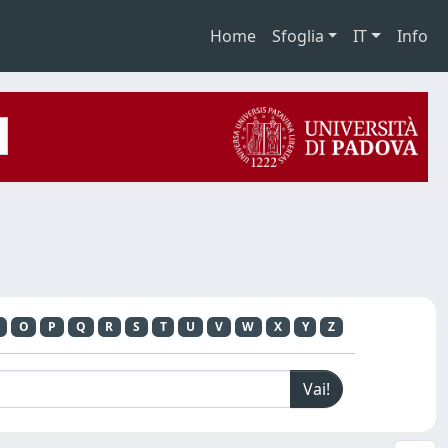
Home
Sfoglia
IT
Info
O
P
Q
R
S
T
U
V
W
X
Y
Z