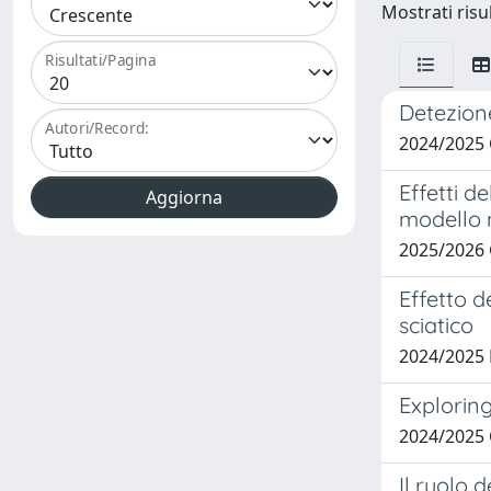
Mostrati risul
Risultati/Pagina
Detezione
Autori/Record:
2024/2025
Effetti d
modello m
2025/2026 
Effetto d
sciatico
2024/2025 
Explorin
2024/2025
Il ruolo d