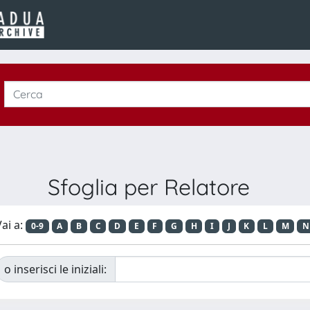
Sfoglia per Relatore
ai a:
0-9
A
B
C
D
E
F
G
H
I
J
K
L
M
N
o inserisci le iniziali: