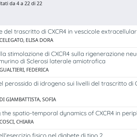
tati da 4 a 22 di 22
 del trascritto di CXCR4 in vescicole extracellulari
 CELEGATO, ELISA DORA
ella stimolazione di CXCR4 sulla rigenerazione ne
urino di Sclerosi laterale amiotrofica
GUALTIERI, FEDERICA
el perossido di idrogeno sui livelli del trascritt
DI GIAMBATTISTA, SOFIA
g the spatio-temporal dynamics of CXCR4 in peri
 COSCI, CHIARA
ell'esercizio fisico nel diabete di tipo 2