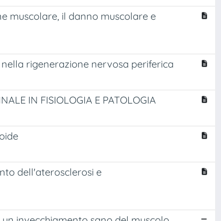
one muscolare, il danno muscolare e
 nella rigenerazione nervosa periferica
INALE IN FISIOLOGIA E PATOLOGIA
toide
nto dell'aterosclerosi e
per un invecchiamento sano del muscolo