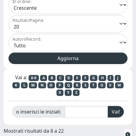
In ordine:
Risultati/Pagina
Autori/Record:
Vai a:
0-9
A
B
C
D
E
F
G
H
I
J
K
L
M
N
O
P
Q
R
S
T
U
V
W
X
Y
Z
o inserisci le iniziali:
Mostrati risultati da 8 a 22