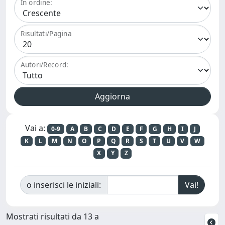
In ordine:
Risultati/Pagina
Autori/Record:
Vai a:
0-9
A
B
C
D
E
F
G
H
I
J
K
L
M
N
O
P
Q
R
S
T
U
V
W
X
Y
Z
o inserisci le iniziali:
Mostrati risultati da 13 a