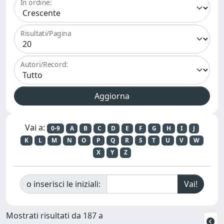
In ordine:
Risultati/Pagina
Autori/Record:
Vai a:
0-9
A
B
C
D
E
F
G
H
I
J
K
L
M
N
O
P
Q
R
S
T
U
V
W
X
Y
Z
o inserisci le iniziali:
Mostrati risultati da 187 a