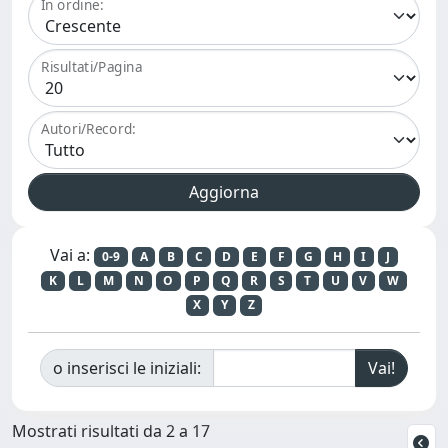
In ordine:
Risultati/Pagina
Autori/Record:
Vai a:
0-9
A
B
C
D
E
F
G
H
I
J
K
L
M
N
O
P
Q
R
S
T
U
V
W
X
Y
Z
o inserisci le iniziali:
Mostrati risultati da 2 a 17