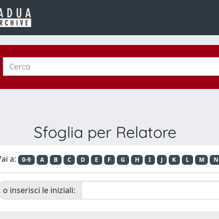
Sfoglia per Relatore
ai a:
0-9
A
B
C
D
E
F
G
H
I
J
K
L
M
N
o inserisci le iniziali: