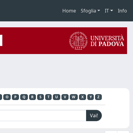
Home
Sfoglia
IT
Info
O
P
Q
R
S
T
U
V
W
X
Y
Z