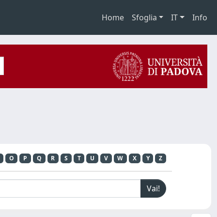
Home
Sfoglia
IT
Info
O
P
Q
R
S
T
U
V
W
X
Y
Z