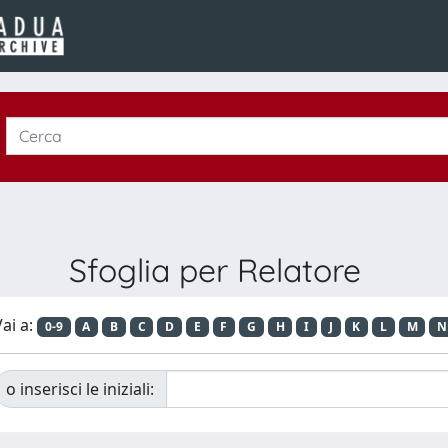
Sfoglia per Relatore
ai a:
0-9
A
B
C
D
E
F
G
H
I
J
K
L
M
N
o inserisci le iniziali: