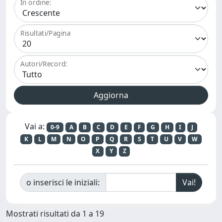
In ordine:
Risultati/Pagina
Autori/Record:
Vai a:
0-9
A
B
C
D
E
F
G
H
I
J
K
L
M
N
O
P
Q
R
S
T
U
V
W
X
Y
Z
o inserisci le iniziali:
Mostrati risultati da 1 a 19